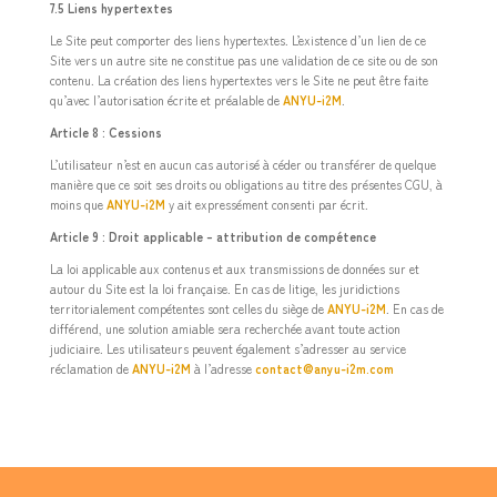
7.5 Liens hypertextes
Le Site peut comporter des liens hypertextes. L’existence d’un lien de ce
Site vers un autre site ne constitue pas une validation de ce site ou de son
contenu. La création des liens hypertextes vers le Site ne peut être faite
qu’avec l’autorisation écrite et préalable de
ANYU-i2M
.
Article 8 : Cessions
L’utilisateur n’est en aucun cas autorisé à céder ou transférer de quelque
manière que ce soit ses droits ou obligations au titre des présentes CGU, à
moins que
ANYU-i2M
y ait expressément consenti par écrit.
Article 9 : Droit applicable – attribution de compétence
La loi applicable aux contenus et aux transmissions de données sur et
autour du Site est la loi française. En cas de litige, les juridictions
territorialement compétentes sont celles du siège de
ANYU-i2M
. En cas de
différend, une solution amiable sera recherchée avant toute action
judiciaire. Les utilisateurs peuvent également s’adresser au service
réclamation de
ANYU-i2M
à l’adresse
contact@anyu-i2m.com