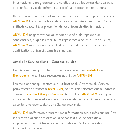
informations renseignées dans la candidature et, les verser dans sa base
de données en vue de présenter son profil à de potentiels recruteurs.
Dans le cas où une candidature pourra correspondre à un profil recherché,
ANYU-i2M
transmettra la candidature anonymisée au recruteur. Cette
méthode concourt à la prévention de tout risque de discrimination.
ANYU-i2M
ne garantit pas au candidat le délai de réponse aux
candidatures, ni que les recruteurs répondront à celles-ci. Par ailleurs,
ANYU-i2M
n’est pas responsable des critères de présélection ou des
qualifications présentés dans les annonces.
Article 4 : Service client – Contenu du site
Les réclamations qui portent sur les relations entre
Candidats
et
Recruteurs
ne sont pas recevables auprès de
ANYU-i2M
.
Les réclamations qui portent sur l’utilisation du Site et/ou du Service
peuvent être adressées à
ANYU-i2M
, par courrier électronique à l’adresse
suivante :
contact@anyu-i2m.com.
A réception,
ANYU-i2M
s’oblige à
apprécier dans les meilleurs délais la recevabilité de la réclamation, et à y
apporter une réponse dans un délai de deux mois.
ANYU-i2M
s’efforce de présenter des informations actualisées sur son Site
mais ne fait aucune déclaration ni ne consent aucune garantie ou
engagement quant à l’exactitude, l’actualité ou l’exhaustivité des
informations fournies.