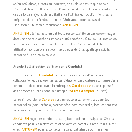
et/ou préjudices, directs ou indirects, de quelque nature que ce soit,
résultant d’éventuelles erreurs, délais ou incidents techniques résultant de
cas de force majeure, de la défaillance l’Utilisateur ou d’un tiers, sans
préjudice du droit à réparation de l’Utilisateur pour les cas où
l’indisponibilité serait imputable à
ANYU-i2M
.
ANYU-i2M
décline, notamment toute responsabilité en cas de dommages
découlant de tout accès ou impossibilité d’accès au Site, de l’utilisation de
toute information fournie sur le Site et, plus généralement de toute
utilisation non conforme et/ou frauduleuse du Site, quelle que soit la
personne à l’origine de celle-ci.
Article 3 : Utilisation du Site par le Candidat
Le Site permet au
Candidat
de consulter des offres d’emploi/de
collaboration et de présenter sa candidature (candidature spontanée via le
formulaire de contact dans la rubrique
« Candidats »
ou en réponse à
des annonces publiés dans la rubrique
“offres d’emploi”
du site).
Lorsqu’il postule, le
Candidat
transmet volontairement ses données
personnelles (nom, prénom, coordonnées, post recherché, localisation) et a
la possibilité de joindre son CV et/ou un message.
ANYU-i2M
reçoit les candidatures et, le cas échéant analyse les CV des
candidats pour les mettre en relation avec de potentiels recruteurs. A cet
effet,
ANYU-i2M
pourra contacter le candidat afin de confirmer les