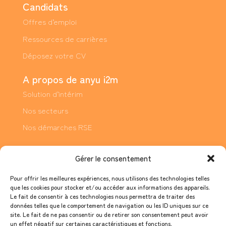
Candidats
Offres d’emploi
Ressources de carrières
Déposez votre CV
A propos de anyu i2m
Solution d’intérim
Nos secteurs
Nos démarches RSE
Support
Gérer le consentement
Contactez-nous
Pour offrir les meilleures expériences, nous utilisons des technologies telles
Mentions légales
que les cookies pour stocker et/ou accéder aux informations des appareils.
Le fait de consentir à ces technologies nous permettra de traiter des
Conditions générales d’utilisation
données telles que le comportement de navigation ou les ID uniques sur ce
site. Le fait de ne pas consentir ou de retirer son consentement peut avoir
Charte sur la vie privée
un effet négatif sur certaines caractéristiques et fonctions.