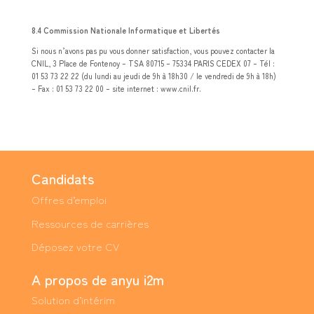
8.4 Commission Nationale Informatique et Libertés
Si nous n’avons pas pu vous donner satisfaction, vous pouvez contacter la
CNIL, 3 Place de Fontenoy – TSA 80715 – 75334 PARIS CEDEX 07 – Tél :
01 53 73 22 22 (du lundi au jeudi de 9h à 18h30 / le vendredi de 9h à 18h)
– Fax : 01 53 73 22 00 – site internet : www.cnil.fr.
Candidats
Offres d’emploi
Ressources de carrières
Déposez votre CV
A propos de anyu i2m
Solution d’intérim